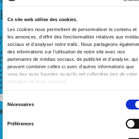
BALANSYS
Ce site web utilise des cookies.
Les cookies nous permettent de personnaliser le contenu et
les annonces, d'offrir des fonctionnalités relatives aux média
Dans sa décision 12/2019 du 16 octobre 2019
(
https://www.acer.europa.eu/Official_documents/Acts_of_the_Agency/Pages/Indi
sociaux et d'analyser notre trafic. Nous partageons égaleme
decision.aspx
) l’agence de coopération des régulateurs européens vient
des informations sur l'utilisation de notre site avec nos
d’approuver le programme d’engagement soumis par BALANSYS en date du 16
janvier 2018 et libère ainsi le chemin pour engager la première intégration
partenaires de médias sociaux, de publicité et d'analyse, qui
transfrontalière des marchés gaziers en Europe entre la Belgique et le
peuvent combiner celles-ci avec d'autres informations que
er
Luxembourg. BALANSYS qui vise à reprendre au cours du 1
semestre 2020 la
mission du coordinateur d’équilibre pour l’ensemble de la zone commune belgo-
vous leur avez fournies ou qu'ils ont collectées lors de votre
luxembourgeoise mettra en place tous les efforts nécessaires à la préparation
utilisation de leurs services.
de la transition commerciale dans un cadre réglementé et approuvé par les
régulateurs des deux pays.
Search
Sélection
for:
Nécessaires
du
Recent Posts
consentement
Préférences
PUBLIC CONSULTATION ON THE BALANCING FEE FOR NEUTRALITY PURPOSES,
THE VALUES OF SMALL ADJUSTMENTS AND THE INCENTIVIZING FACTOR* 2024
Adjustment of the Market Threshold for the Belux L-zone from June 1st 2023