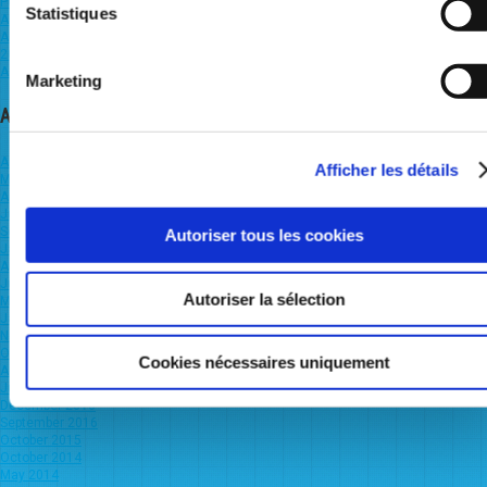
PUBLIC CONSULTATION ON THE BALANCING FEE FOR NEUTRALITY PURPOSES
Statistiques
AND THE VALUES OF SMALL ADJUSTMENTS 2023
Adjustment of the Market Thresholds for the Belux zones from September 1st
2022
Adjustment of the Market Threshold for the Belux L-zone from 1 October 2021
Marketing
Archives
August 2023
Afficher les détails
March 2023
August 2022
July 2022
September 2021
Autoriser tous les cookies
January 2021
August 2020
June 2020
Autoriser la sélection
March 2020
January 2020
November 2019
October 2019
Cookies nécessaires uniquement
August 2019
June 2019
December 2016
September 2016
October 2015
October 2014
May 2014