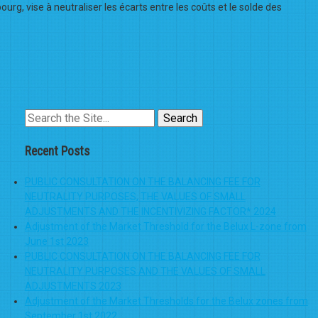
g, vise à neutraliser les écarts entre les coûts et le solde des
Search
for:
Recent Posts
PUBLIC CONSULTATION ON THE BALANCING FEE FOR
NEUTRALITY PURPOSES, THE VALUES OF SMALL
ADJUSTMENTS AND THE INCENTIVIZING FACTOR* 2024
Adjustment of the Market Threshold for the Belux L-zone from
June 1st 2023
PUBLIC CONSULTATION ON THE BALANCING FEE FOR
NEUTRALITY PURPOSES AND THE VALUES OF SMALL
ADJUSTMENTS 2023
Adjustment of the Market Thresholds for the Belux zones from
September 1st 2022