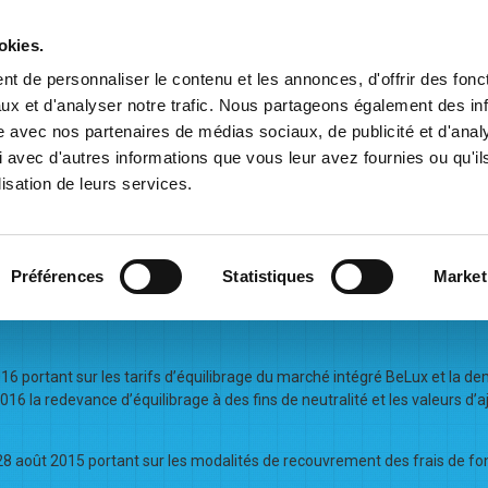
Balansys
okies.
t de personnaliser le contenu et les annonces, d'offrir des fonct
ux et d'analyser notre trafic. Nous partageons également des in
ation
Commercial Information
Contracts & Tariffs
Marke
site avec nos partenaires de médias sociaux, de publicité et d'anal
 2016
 avec d'autres informations que vous leur avez fournies ou qu'il
lisation de leurs services.
Préférences
Statistiques
Market
neutralité à partir du 1ier ja
 portant sur les tarifs d’équilibrage du marché intégré BeLux et la de
6 la redevance d’équilibrage à des fins de neutralité et les valeurs d’a
 août 2015 portant sur les modalités de recouvrement des frais de fon