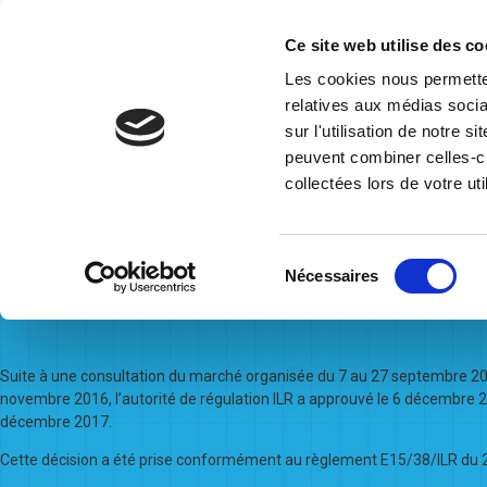
Ce site web utilise des co
Les cookies nous permetten
relatives aux médias socia
Home
Who we are
Governance
Operational Inform
sur l'utilisation de notre 
Monthly Archives:
December
peuvent combiner celles-ci
collectées lors de votre uti
23/12/2016
Sélection
Nécessaires
Introduction d’une charge de 
du
consentement
Suite à une consultation du marché organisée du 7 au 27 septembre 2016
novembre 2016, l’autorité de régulation ILR a approuvé le 6 décembre 201
décembre 2017.
Cette décision a été prise conformément au règlement E15/38/ILR du 28