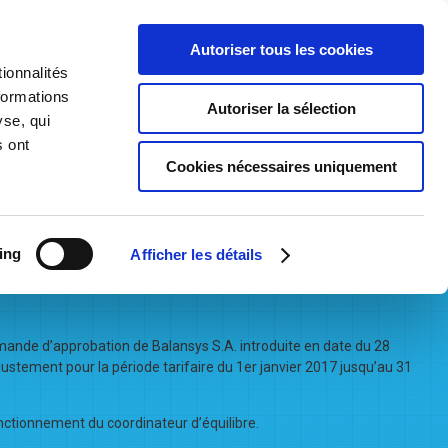
Autoriser tous les cookies
ionnalités
formations
Autoriser la sélection
t Consultation
Becoming a Network User
Contact us
yse, qui
s ont
Cookies nécessaires uniquement
ing
nvier 2017
Afficher les détails
mande d’approbation de Balansys S.A. introduite en date du 28
justement pour la période tarifaire du 1er janvier 2017 jusqu’au 31
ctionnement du coordinateur d’équilibre.