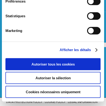
Préférences
Grid User Account Position (.xsd)
IMB Alocat Report (.xsd)
Statistiques
Invoice (.xsd)
Invoice Detail (.xsd)
Marketing
Invoice Appendix (.xsd)
Provision Hourly Allocation (.xsd)
Afficher les détails
Settlement Price (.xsd)
Autoriser tous les cookies
Autoriser la sélection
Cookies nécessaires uniquement
DATA PROTECTION POLICY
COOKIE POLICY
LEGAL INFORMATION