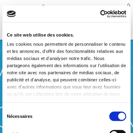
Balansys
MENU
Ce site web utilise des cookies.
Les cookies nous permettent de personnaliser le contenu
et les annonces, d'offrir des fonctionnalités relatives aux
médias sociaux et d'analyser notre trafic. Nous
partageons également des informations sur l'utilisation de
notre site avec nos partenaires de médias sociaux, de
XSD FORMAT
publicité et d'analyse, qui peuvent combiner celles-ci
avec d'autres informations que vous leur avez fournies
Samples
ou qu'ils ont collectées lors de votre utilisation de leurs
Settlement Price (.csv)
services.
Grid User Account Position (.csv)
Sélection
Nécessaires
du
XSD schemas
Shared Types (.xsd)
consentement