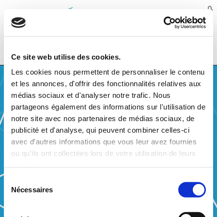
Balansys
MENU
Ce site web utilise des cookies.
Les cookies nous permettent de personnaliser le contenu
et les annonces, d'offrir des fonctionnalités relatives aux
médias sociaux et d'analyser notre trafic. Nous
MARKET CONSULTATION FROM 3 APRIL TO
partageons également des informations sur l'utilisation de
28 APRIL 2023
notre site avec nos partenaires de médias sociaux, de
publicité et d'analyse, qui peuvent combiner celles-ci
MARKET CONSULTATION FROM 3 APRIL TO 28 APRIL 2023
avec d'autres informations que vous leur avez fournies
Balansys consulted the market regarding changes in the regulated
ou qu'ils ont collectées lors de votre utilisation de leurs
documents, in order to incentivize all Network Users to comply with
their balancing obligations, changes focused on:
services.
Introduction of Main Causer and Minor Causer concept;
Sélection
Nécessaires
du
Changes to the settlement methodology where
Introduction of an encouragement factor for Within-Day
consentement
settlements