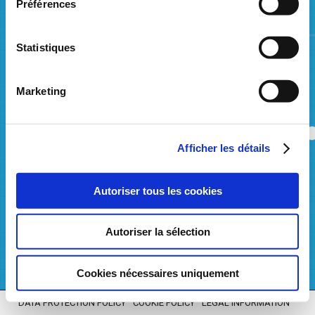
Préférences
Differentiation of small adjustments between Main and Minor
Causers
Statistiques
The following document summarizes the proposed changes:
Summary
note
.
Documents in consultation (with track changes)
Marketing
Balancing Code
Balancing Program
Afficher les détails
Consultation report
The consultation report provides an overview of the main reactions to
the proposed changes:
Autoriser tous les cookies
Consultation report
Autoriser la sélection
Cookies nécessaires uniquement
DATA PROTECTION POLICY
COOKIE POLICY
LEGAL INFORMATION