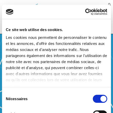
Balansys
MENU
Ce site web utilise des cookies.
Les cookies nous permettent de personnaliser le contenu
et les annonces, d'offrir des fonctionnalités relatives aux
médias sociaux et d'analyser notre trafic. Nous
partageons également des informations sur l'utilisation de
notre site avec nos partenaires de médias sociaux, de
publicité et d'analyse, qui peuvent combiner celles-ci
avec d'autres informations que vous leur avez fournies
ou qu'ils ont collectées lors de votre utilisation de leurs
MARKET CONSULTATION FROM 19 AUGUST
services.
TO 09 SEPTEMBER 2024
Sélection
Nécessaires
du
Balansys consults the market on the balancing fee for neutrality
consentement
purposes, the values of the small adjustments and the incentivizing
factor for 2025.